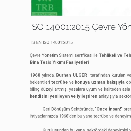
ISO 14001:2015 Çevre Yön
TS EN ISO 14001:2015
Çevre Yönetim Sistemi sertfikası ile
Tehlikeli ve Teh
Bina Tesis Yıkımı Faaliyetleri
1968
yılında,
Burhan ÜLGER
tarafından kurulan ve
beklentileri
tecrübe
ve
konuya uzman bakışıyla
obj
bilinç düzeyi artmış, yasalara uyum ve kaliteden asla
kendisini yenileyen ve iyileştiren
anlayışıyla sektö
Geri Dönüşüm Sektöründe, "
Önce İnsan!
" pre
ihtiyaçlarınızda 1968'den bu yana tecrübe ve deneyi
Kuruluşundan bu yana, sektördeki deneyimini ve başar