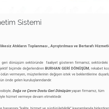
etim Sistemi
likesiz Atıkların Toplanması , Ayrıştırılması ve Bertarafı Hizmetle
 geri dönüşüm sektöründe faaliyet gösteren firmamız; sektördeki 
ektif biçimde değerlendiren
BURHAN GERİ DÖNÜŞÜM
, rekabet koş
 ödün vermeyen, müşterilerinin değişen istek ve beklentilerine duyarlı
rün önde gelen kuruluşlarındandır.
nsibiyle;
Doğa ve Çevre Dostu Geri Dönüşüm
yapan firmamız, tüm
miyle hizmet vermeye devam etmektedir.
ısını “kalite, hizmet ve sürdürülebilirlik” kavramlarıyla birleştirer