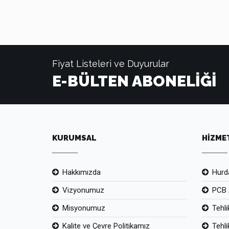
Fiyat Listeleri ve Duyurular
E-BÜLTEN ABONELİĞİ
KURUMSAL
HİZME
Hakkımızda
Hurda
Vizyonumuz
PCB 
Misyonumuz
Tehli
Kalite ve Çevre Politikamız
Tehli