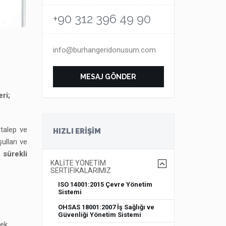
+90 312 396 49 90
info@burhangeridonusum.com
MESAJ GÖNDER
ri;
talep ve
HIZLI ERİŞİM
ulları ve
;
sürekli
KALİTE YÖNETİM
SERTİFİKALARIMIZ
ISO 14001:2015 Çevre Yönetim
Sistemi
OHSAS 18001:2007 İş Sağlığı ve
Güvenliği Yönetim Sistemi
ek,