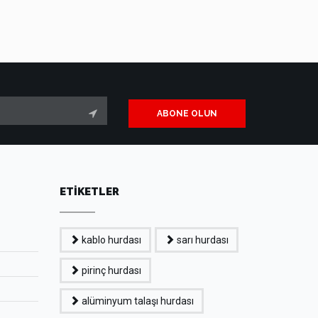
ABONE OLUN
ETİKETLER
kablo hurdası
sarı hurdası
pirinç hurdası
alüminyum talaşı hurdası