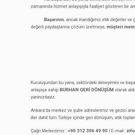
zamanında hizmet anlayışıyla faaliyet gösteren bir anl
Başarının
, ancak inandığımız etik değerler ve
değerli paydaşlarına çözüm üretmeye,
müşteri memn
Kuruluşundan bu yana, sektördeki deneyimini ve başarısı
anlayışa sahip
BURHAN GERİ DÖNÜŞÜM
olarak ald
yanınızdayız.
Ankara'da merkez ve şube adreslerimiz ve gezici araç
iller dahil tüm Türkiye içinde geri dönüşüm, atık top
Çağrı Merkezimiz :
+90 312 396 49 90
| E-mail :
inf