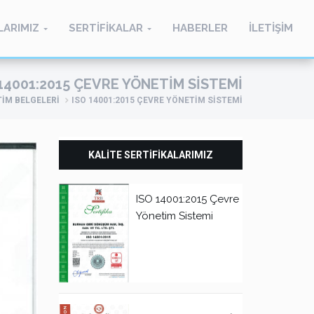
LARIMIZ
SERTİFİKALAR
HABERLER
İLETİŞİM
 14001:2015 ÇEVRE YÖNETIM SISTEMI
TİM BELGELERİ
ISO 14001:2015 ÇEVRE YÖNETIM SISTEMI
KALİTE SERTİFİKALARIMIZ
ISO 14001:2015 Çevre
Yönetim Sistemi