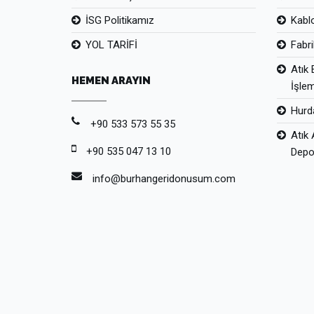
İSG Politikamız
Kabl
YOL TARİFİ
Fabr
Atık 
HEMEN ARAYIN
İşle
Hurda
+90 533 573 55 35
Atık 
+90 535 047 13 10
Depo
info@burhangeridonusum.com