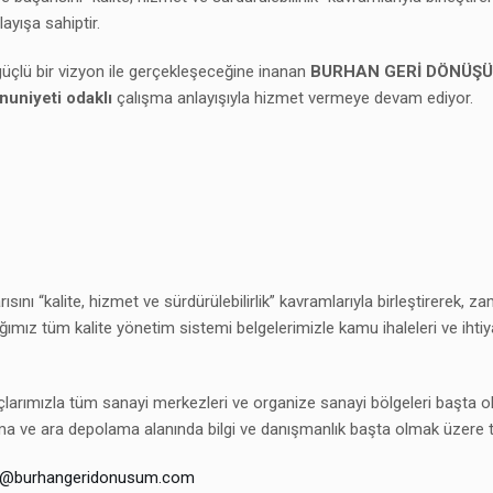
ayışa sahiptir.
 güçlü bir vizyon ile gerçekleşeceğine inanan
BURHAN GERİ DÖNÜŞ
uniyeti odaklı
çalışma anlayışıyla hizmet vermeye devam ediyor.
nı “kalite, hizmet ve sürdürülebilirlik” kavramlarıyla birleştirerek, z
ığımız tüm kalite yönetim sistemi belgelerimizle kamu ihaleleri ve ih
larımızla tüm sanayi merkezleri ve organize sanayi bölgeleri başta 
lama ve ara depolama alanında bilgi ve danışmanlık başta olmak üzere t
o@burhangeridonusum.com