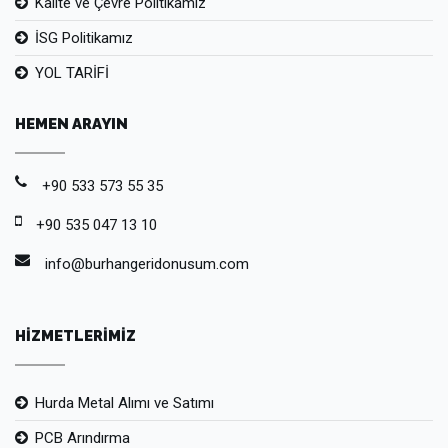
Kalite ve Çevre Politikamız
İSG Politikamız
YOL TARİFİ
HEMEN ARAYIN
+90 533 573 55 35
+90 535 047 13 10
info@burhangeridonusum.com
HİZMETLERİMİZ
Hurda Metal Alımı ve Satımı
PCB Arındırma