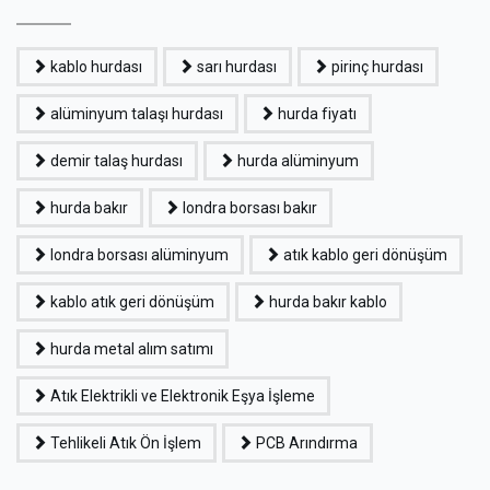
kablo hurdası
sarı hurdası
pirinç hurdası
alüminyum talaşı hurdası
hurda fiyatı
demir talaş hurdası
hurda alüminyum
hurda bakır
londra borsası bakır
londra borsası alüminyum
atık kablo geri dönüşüm
kablo atık geri dönüşüm
hurda bakır kablo
hurda metal alım satımı
Atık Elektrikli ve Elektronik Eşya İşleme
Tehlikeli Atık Ön İşlem
PCB Arındırma