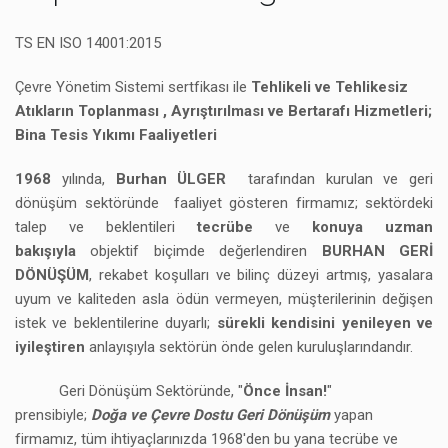
TS EN ISO 14001:2015
Çevre Yönetim Sistemi sertfikası ile
Tehlikeli ve Tehlikesiz
Atıkların Toplanması , Ayrıştırılması ve Bertarafı Hizmetleri;
Bina Tesis Yıkımı Faaliyetleri
1968
yılında,
Burhan ÜLGER
tarafından kurulan ve geri
dönüşüm sektöründe faaliyet gösteren firmamız; sektördeki
talep ve beklentileri
tecrübe
ve
konuya uzman
bakışıyla
objektif biçimde değerlendiren
BURHAN GERİ
DÖNÜŞÜM
, rekabet koşulları ve bilinç düzeyi artmış, yasalara
uyum ve kaliteden asla ödün vermeyen, müşterilerinin değişen
istek ve beklentilerine duyarlı;
sürekli kendisini yenileyen ve
iyileştiren
anlayışıyla sektörün önde gelen kuruluşlarındandır.
Geri Dönüşüm Sektöründe, "
Önce İnsan!
"
prensibiyle;
Doğa ve Çevre Dostu Geri Dönüşüm
yapan
firmamız, tüm ihtiyaçlarınızda 1968'den bu yana tecrübe ve