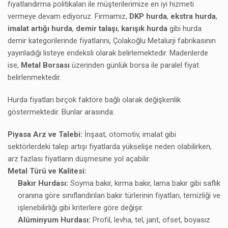
fiyatlandırma politikaları ile müşterilerimize en iyi hizmeti
vermeye devam ediyoruz. Firmamız,
DKP hurda
,
ekstra hurda
,
imalat artığı hurda
,
demir talaşı
,
karışık hurda
gibi hurda
demir kategorilerinde fiyatlarını, Çolakoğlu Metalurji fabrikasının
yayınladığı listeye endeksli olarak belirlemektedir. Madenlerde
ise,
Metal Borsası
üzerinden günlük borsa ile paralel fiyat
belirlenmektedir.
Hurda fiyatları birçok faktöre bağlı olarak değişkenlik
göstermektedir. Bunlar arasında:
Piyasa Arz ve Talebi:
İnşaat, otomotiv, imalat gibi
sektörlerdeki talep artışı fiyatlarda yükselişe neden olabilirken,
arz fazlası fiyatların düşmesine yol açabilir.
Metal Türü ve Kalitesi:
Bakır Hurdası:
Soyma bakır, kırma bakır, lama bakır gibi saflık
oranına göre sınıflandırılan bakır türlerinin fiyatları, temizliği ve
işlenebilirliği gibi kriterlere göre değişir.
Alüminyum Hurdası:
Profil, levha, tel, jant, ofset, boyasız