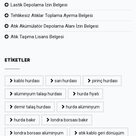
Lastik Depolama İzin Belgesi
Tehlikesiz Atıklar Toplama Ayırma Belgesi
Atık Akümülatör Depolama Alanı İzin Belgesi
Atık Taşıma Lisans Belgesi
ETİKETLER
kablo hurdası
sarı hurdası
pirinç hurdası
alüminyum talaşı hurdası
hurda fiyatı
demir talaş hurdası
hurda alüminyum
hurda bakır
londra borsası bakır
londra borsası alüminyum
atık kablo geri dönüşüm