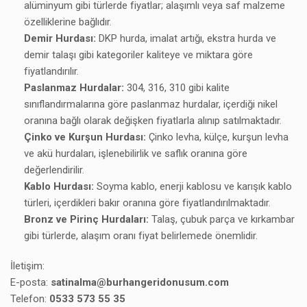
alüminyum gibi türlerde fiyatlar; alaşımlı veya saf malzeme
özelliklerine bağlıdır.
Demir Hurdası:
DKP hurda, imalat artığı, ekstra hurda ve
demir talaşı gibi kategoriler kaliteye ve miktara göre
fiyatlandırılır.
Paslanmaz Hurdalar:
304, 316, 310 gibi kalite
sınıflandırmalarına göre paslanmaz hurdalar, içerdiği nikel
oranına bağlı olarak değişken fiyatlarla alınıp satılmaktadır.
Çinko ve Kurşun Hurdası:
Çinko levha, külçe, kurşun levha
ve akü hurdaları, işlenebilirlik ve saflık oranına göre
değerlendirilir.
Kablo Hurdası:
Soyma kablo, enerji kablosu ve karışık kablo
türleri, içerdikleri bakır oranına göre fiyatlandırılmaktadır.
Bronz ve Pirinç Hurdaları:
Talaş, çubuk parça ve kırkambar
gibi türlerde, alaşım oranı fiyat belirlemede önemlidir.
İletişim:
E-posta:
satinalma@burhangeridonusum.com
Telefon:
0533 573 55 35