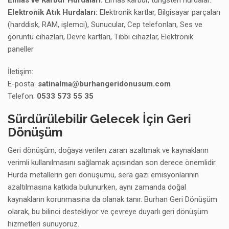
Elmas ve Karbür Hurdaları:
Elmas karbür, tungsten hurdalar.
Elektronik Atık Hurdaları:
Elektronik kartlar, Bilgisayar parçaları
(harddisk, RAM, işlemci), Sunucular, Cep telefonları, Ses ve
görüntü cihazları, Devre kartları, Tıbbi cihazlar, Elektronik
paneller
İletişim:
E-posta:
satinalma@burhangeridonusum.com
Telefon:
0533 573 55 35
Sürdürülebilir Gelecek İçin Geri
Dönüşüm
Geri dönüşüm, doğaya verilen zararı azaltmak ve kaynakların
verimli kullanılmasını sağlamak açısından son derece önemlidir.
Hurda metallerin geri dönüşümü, sera gazı emisyonlarının
azaltılmasına katkıda bulunurken, aynı zamanda doğal
kaynakların korunmasına da olanak tanır. Burhan Geri Dönüşüm
olarak, bu bilinci destekliyor ve çevreye duyarlı geri dönüşüm
hizmetleri sunuyoruz.