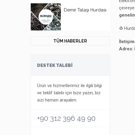
Elektron
çevreye 
Demir Talaşı Hurdası
genelin
♻ Hurda 
TÜM HABERLER
İletişim
Adres:
DESTEK TALEBİ
Ürün ve hizmetlerimiz ile ilgili bilgi
ve teklif talebi için bize yazın, biz
sizi hemen arayalım.
+90 312 396 49 90