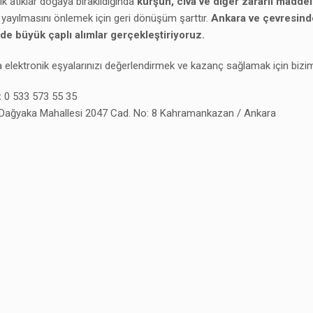
ik atıklar doğaya bırakıldığında
kurşun, cıva ve diğer zararlı maddel
yayılmasını önlemek için geri dönüşüm şarttır.
Ankara ve çevresinde
de büyük çaplı alımlar gerçekleştiriyoruz.
elektronik eşyalarınızı değerlendirmek ve kazanç sağlamak için bizim
:
0 533 573 55 35
Dağyaka Mahallesi 2047 Cad. No: 8 Kahramankazan / Ankara