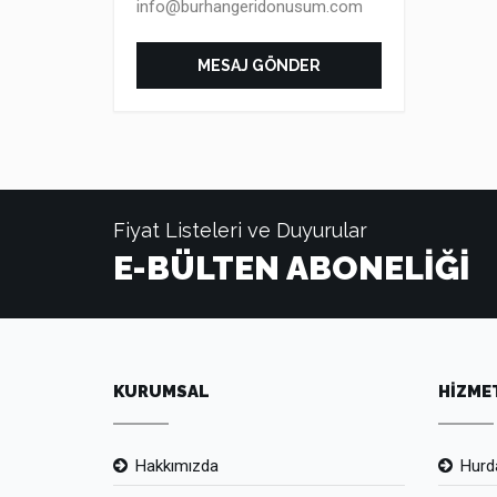
info@burhangeridonusum.com
MESAJ GÖNDER
Fiyat Listeleri ve Duyurular
E-BÜLTEN ABONELİĞİ
KURUMSAL
HİZME
Hakkımızda
Hurda