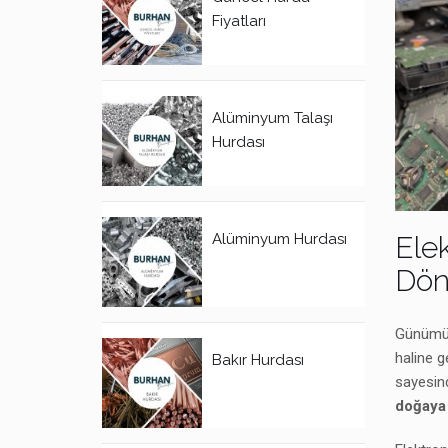
Fiyatları
Alüminyum Talaşı
Hurdası
Alüminyum Hurdası
Ele
Dön
Günümüzd
haline g
Bakır Hurdası
sayesind
doğaya 