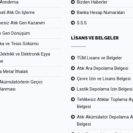
Arındırma
Bizden Haberler
keli Atık Ön İşleme
Banka Hesap Numaraları
kesiz Atık Geri Kazanım
S.S.S.
o Geri Dönüşüm
LİSANS VE BELGELER
ika ve Tesis Sökümü
Elektrikli ve Elektronik Eşya
TÜM Lisans ve Belgeler
me
Atık Ara Depolama Belgesi
 Metal İthalatı
Çevre İzin ve Lisans Belgesi
Akümülatörlerin Geçici
lanması
Lastik Depolama İzin Belgesi
Tehlikesiz Atıklar Toplama A
Belgesi
Atık Akümülatör Depolama Al
Belgesi