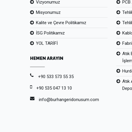
Vizyonumuz
PCB 
Misyonumuz
Tehli
Kalite ve Çevre Politikamız
Tehli
İSG Politikamız
Kabl
YOL TARİFİ
Fabr
Atık 
HEMEN ARAYIN
İşle
Hurda
+90 533 573 55 35
Atık 
+90 535 047 13 10
Depo
info@burhangeridonusum.com