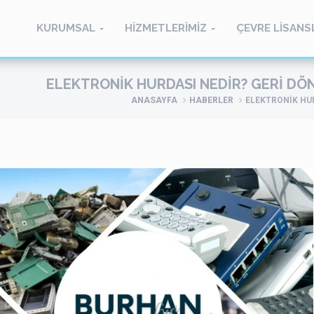
KURUMSAL
HİZMETLERİMİZ
ÇEVRE LİSANS
ELEKTRONIK HURDASI NEDIR? GERI D
ANASAYFA
HABERLER
ELEKTRONIK HU