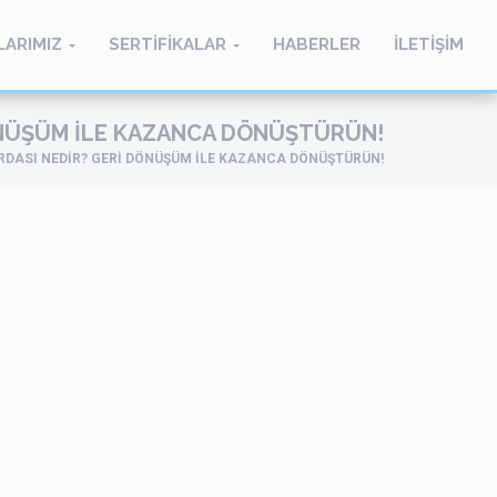
LARIMIZ
SERTİFİKALAR
HABERLER
İLETİŞİM
ÖNÜŞÜM ILE KAZANCA DÖNÜŞTÜRÜN!
RDASI NEDIR? GERI DÖNÜŞÜM ILE KAZANCA DÖNÜŞTÜRÜN!