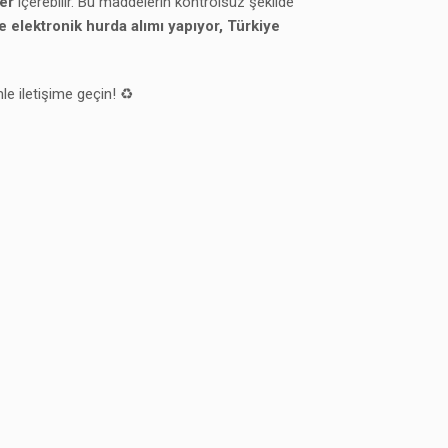
er
içerebilir. Bu maddelerin kontrolsüz şekilde
 elektronik hurda alımı yapıyor, Türkiye
le iletişime geçin! ♻