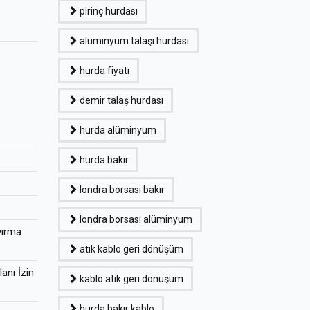
pirinç hurdası
alüminyum talaşı hurdası
hurda fiyatı
demir talaş hurdası
hurda alüminyum
hurda bakır
londra borsası bakır
londra borsası alüminyum
yırma
atık kablo geri dönüşüm
anı İzin
kablo atık geri dönüşüm
hurda bakır kablo